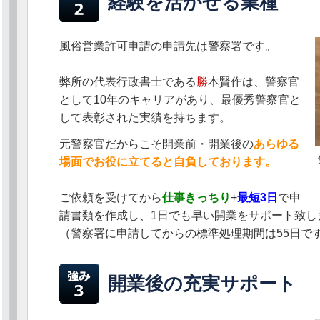
経験を活かせる業種
風俗営業許可申請の申請先は警察署です。
弊所の代表行政書士である
勝
本賢作は、警察官
として10年のキャリアがあり、最優秀警察官と
して表彰された実績を持ちます。
元警察官だからこそ開業前・開業後の
あらゆる
場面でお役に立てると自負しております。
ご依頼を受けてから
仕事きっちり
+
最短3日
で申
請書類を作成し、1日でも早い開業をサポート致し
（警察署に申請してからの標準処理期間は55日で
開業後の充実サポート