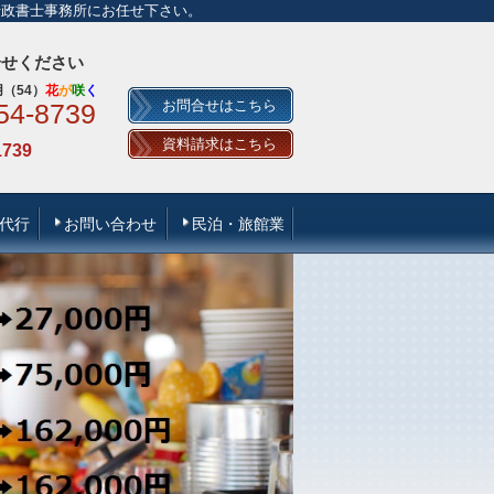
行政書士事務所にお任せ下さい。
合せください
（54）
花
が
咲
く
お問合せはこちら
54-8739
資料請求はこちら
1739
代行
お問い合わせ
民泊・旅館業