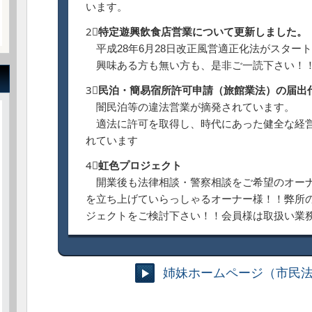
います。
2⃣
特定遊興飲食店営業について更新しました。
平成28年6月28日改正風営適正化法がスター
興味ある方も無い方も、是非ご一読下さい！
3⃣
民泊・簡易宿所許可申請（旅館業法）の届出
闇民泊等の違法営業が摘発されています。
適法に許可を取得し、時代にあった健全な経営
れています
4⃣
虹
色
プ
ロ
ジ
ェ
ク
ト
開業後も法律相談・警察相談をご希望のオーナ
を立ち上げていらっしゃるオーナー様！！弊所
ジェクトをご検討下さい！！会員様は取扱い業務
姉妹ホームページ（市民