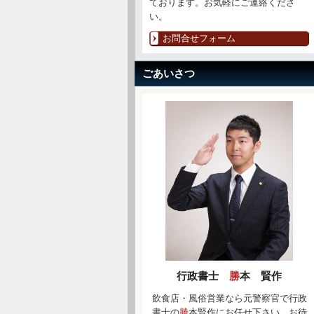
ております。お気軽にご連絡くださ
い。
お問合せフォーム
ごあいさつ
行政書士
勝
本 賢作
飲食店・風俗営業なら元警察官で行政
書士の
勝
本賢作にお任せ下さい。お待