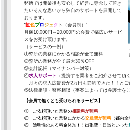
弊所では開業後も安心して経営に専念して頂き
たいそんな思いから独自のサポートを展開して
おります。
”
虹
色
プ
ロ
ジェ
ク
ト
（会員制）”
月額10,000円～20,000円の会費で幅広いサービ
スをお受け頂けます。
（サービスの一例）
①弊所の業務にかかる相談が全て無料
②弊所の業務が全て最大30％OFF
③会計記帳（マイナンバー対策）
④
求人サポート
（提携する業者をご紹介させて頂
月々の求人広告費が2万円も節約できた！！とご
⑤法律相談・警察相談（事案によっては弁護士を
【会員で無くとも受けられるサービス】
① ご依頼頂いた業務の
相談料が無料
② ご依頼頂いた業務にかかる
交通費が無料
（都内全
③ 透明性のある料金体系！！出張費・日当といった