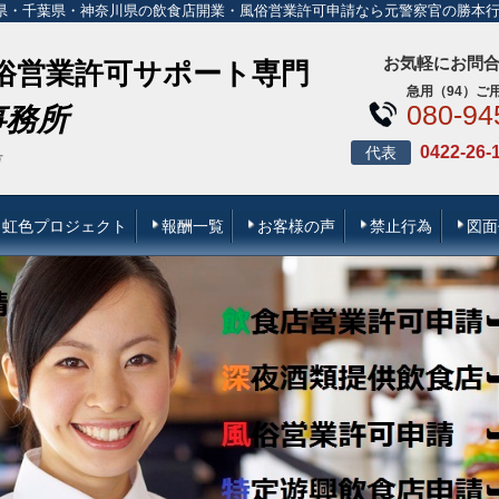
県・千葉県・神奈川県の飲食店開業・風俗営業許可申請なら元警察官の勝本
お気軽にお問
俗営業許可
サポート専門
急用（94）ご用
080-94
事務所
0422-26-
代表
1丁目21番53号
虹色プロジェクト
報酬一覧
お客様の声
禁止行為
図面