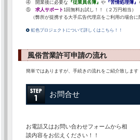
④ 開業後に必要な
『従業員名簿』
や
『苦情処理簿』
⑤
求人サポート
1回無料お試し！！（２万円相当）
（弊所が提携する大手広告代理店をご利用の場合に
虹色プロジェクトについて詳しくはこちら！！
風俗営業許可申請の流れ
簡単ではありますが、手続きの流れをご紹介致します
お問合せ
お電話又はお問い合わせフォームから相
談内容をお伝えください！！