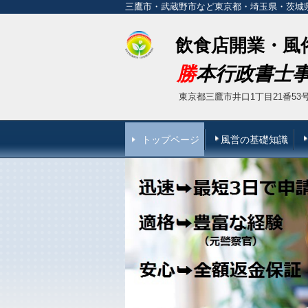
三鷹市・武蔵野市など東京都・埼玉県・茨城
飲食店開業・
風
勝
本行政書士
東京都三鷹市井口
トップページ
風営の基礎知識