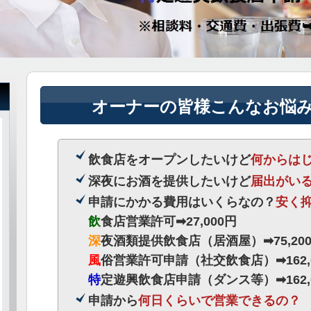
オーナーの皆様こんなお悩
飲食店をオープンしたいけど
何からは
深夜にお酒を提供したいけど
届出がい
申請にかかる費用はいくらなの？
安く
飲
食店営業許可➡27,000円
深
夜酒類提供飲食店（居酒屋）➡75,20
風
俗営業許可申請（社交飲食店）➡162,
特
定遊興飲食店申請（ダンス等）➡162,
申請から
何日くらいで営業できるの？