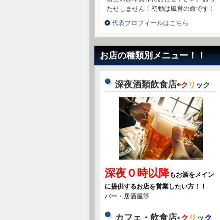
たせしません！初動は風営の命です！
代表プロフィールはこちら
お店の種類別メニュー！！
深夜酒類飲食店
⇦
ク
リ
ッ
ク
深夜０時以降
もお酒をメイン
に提供するお店を営業したい方！！
バー・居酒屋等
カフェ・飲食店
⇦
ク
リ
ッ
ク