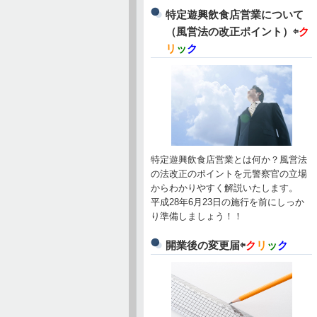
特定遊興飲食店営業について
（風営法の改正ポイント）⇦
ク
リ
ッ
ク
特定遊興飲食店営業とは何か？風営法
の法改正のポイントを元警察官の立場
からわかりやすく解説いたします。
平成28年6月23日の施行を前にしっか
り準備しましょう！！
開業後の変更届⇦
ク
リ
ッ
ク